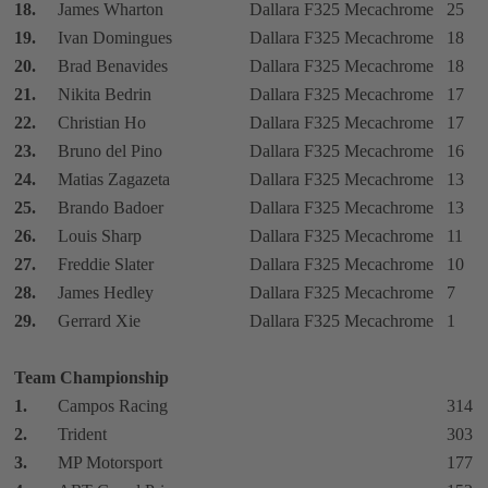
18.
James Wharton
Dallara F325 Mecachrome
25
19.
Ivan Domingues
Dallara F325 Mecachrome
18
20.
Brad Benavides
Dallara F325 Mecachrome
18
21.
Nikita Bedrin
Dallara F325 Mecachrome
17
22.
Christian Ho
Dallara F325 Mecachrome
17
23.
Bruno del Pino
Dallara F325 Mecachrome
16
24.
Matias Zagazeta
Dallara F325 Mecachrome
13
25.
Brando Badoer
Dallara F325 Mecachrome
13
26.
Louis Sharp
Dallara F325 Mecachrome
11
27.
Freddie Slater
Dallara F325 Mecachrome
10
28.
James Hedley
Dallara F325 Mecachrome
7
29.
Gerrard Xie
Dallara F325 Mecachrome
1
Team Championship
1.
Campos Racing
314
2.
Trident
303
3.
MP Motorsport
177