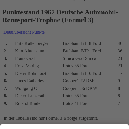
Punktestand 1967 Deutsche Automobil-
Rennsport-Trophäe (Formel 3)
Detailübersicht Punkte
1.
Fritz Kallenberger
Brabham BT18 Ford
40
2.
Kurt Ahrens jun.
Brabham BT21 Ford
36
3.
Franz Graf
Simca-Graf Simca
21
4.
Ernst Maring
Lotus 35 Ford
21
5.
Dieter Bohnhorst
Brabham BT16 Ford
17
6.
James Eatherley
Cooper T72 BMC
9
7.
Wolfgang Ott
Cooper T56 DKW
8
8.
Dieter Lanzerath
Lotus 35 Ford
8
9.
Roland Binder
Lotus 41 Ford
7
In der Tabelle sind nur Formel 3-Erfolge aufgeführt.