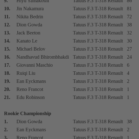
9.
Hiyu Yamakoshi
Tatuus F.3 T-318 Renault
86
10.
Jin Nakamura
Tatuus F.3 T-318 Renault
81
11.
Nikita Bedrin
Tatuus F.3 T-318 Renault
72
12.
Dion Gowda
Tatuus F.3 T-318 Renault
38
13.
Jack Beeton
Tatuus F.3 T-318 Renault
32
14.
Kanato Le
Tatuus F.3 T-318 Renault
30
15.
Michael Belov
Tatuus F.3 T-318 Renault
27
16.
Nandhavud Bhirombhakdi
Tatuus F.3 T-318 Renault
24
17.
Giovanni Maschio
Tatuus F.3 T-318 Renault
6
18.
Ruiqi Liu
Tatuus F.3 T-318 Renault
4
19.
Ean Eyckmans
Tatuus F.3 T-318 Renault
2
20.
Reno Francot
Tatuus F.3 T-318 Renault
1
21.
Edu Robinson
Tatuus F.3 T-318 Renault
1
Rookie Championship
1.
Dion Gowda
Tatuus F.3 T-318 Renault
38
2.
Ean Eyckmans
Tatuus F.3 T-318 Renault
2
3.
Reno Francot
Tatuus F.3 T-318 Renault
1