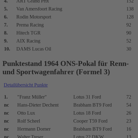
4.
ART Grand Prix
152
5.
Van Amersfoort Racing
138
6.
Rodin Motorsport
128
7.
Prema Racing
92
8.
Hitech TGR
90
9.
AIX Racing
52
10.
DAMS Lucas Oil
30
Punktestand 1964 ONS-Pokal für Renn-
und Sportwagenfahrer (Formel 3)
Detailübersicht Punkte
1.
"Franz Müller"
Lotus 31 Ford
72
nc
Hans-Dieter Dechent
Brabham BT9 Ford
54
nc
Otto Lux
Lotus 18 Ford
26
nc
Rolf Scheel
Cooper T59 Ford
23
nc
Hermann Dorner
Brabham BT9 Ford
16
nc
Walter Treser
Lotus 22 DKW
13