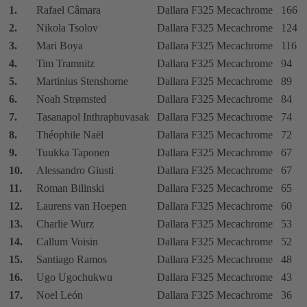
1.
Rafael Câmara
Dallara F325 Mecachrome
166
2.
Nikola Tsolov
Dallara F325 Mecachrome
124
3.
Mari Boya
Dallara F325 Mecachrome
116
4.
Tim Tramnitz
Dallara F325 Mecachrome
94
5.
Martinius Stenshorne
Dallara F325 Mecachrome
89
6.
Noah Strømsted
Dallara F325 Mecachrome
84
7.
Tasanapol Inthraphuvasak
Dallara F325 Mecachrome
74
8.
Théophile Naël
Dallara F325 Mecachrome
72
9.
Tuukka Taponen
Dallara F325 Mecachrome
67
10.
Alessandro Giusti
Dallara F325 Mecachrome
67
11.
Roman Bilinski
Dallara F325 Mecachrome
65
12.
Laurens van Hoepen
Dallara F325 Mecachrome
60
13.
Charlie Wurz
Dallara F325 Mecachrome
53
14.
Callum Voisin
Dallara F325 Mecachrome
52
15.
Santiago Ramos
Dallara F325 Mecachrome
48
16.
Ugo Ugochukwu
Dallara F325 Mecachrome
43
17.
Noel León
Dallara F325 Mecachrome
36