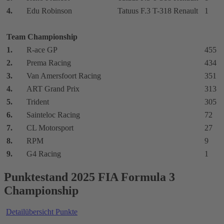
4.
Edu Robinson
Tatuus F.3 T-318 Renault
1
Team Championship
1.
R-ace GP
455
2.
Prema Racing
434
3.
Van Amersfoort Racing
351
4.
ART Grand Prix
313
5.
Trident
305
6.
Sainteloc Racing
72
7.
CL Motorsport
27
8.
RPM
9
9.
G4 Racing
1
Punktestand 2025 FIA Formula 3
Championship
Detailübersicht Punkte