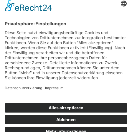
Weitere Beiträge …
Punktestand 2024 Formula Regional European Championship
by Alpine
Punktestand 2019 Formula Regional European Championship
Punktestand 2020 Formula Regional European Championship
Punktestand 2021 Formula Regional European Championship
by Alpine
1
2
3
4
Impressum
Datenschutzerklärung
Kontakt
Links
Jahrbuch
Sitemap