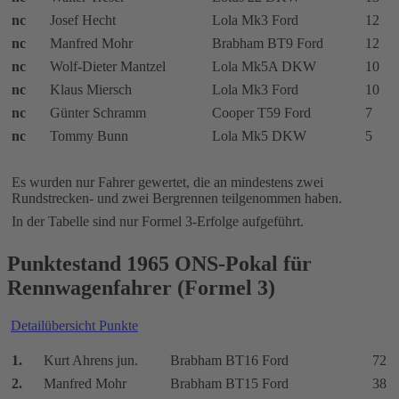
nc
Josef Hecht
Lola Mk3 Ford
12
nc
Manfred Mohr
Brabham BT9 Ford
12
nc
Wolf-Dieter Mantzel
Lola Mk5A DKW
10
nc
Klaus Miersch
Lola Mk3 Ford
10
nc
Günter Schramm
Cooper T59 Ford
7
nc
Tommy Bunn
Lola Mk5 DKW
5
Es wurden nur Fahrer gewertet, die an mindestens zwei
Rundstrecken- und zwei Bergrennen teilgenommen haben.
In der Tabelle sind nur Formel 3-Erfolge aufgeführt.
Punktestand 1965 ONS-Pokal für
Rennwagenfahrer (Formel 3)
Detailübersicht Punkte
1.
Kurt Ahrens jun.
Brabham BT16 Ford
72
2.
Manfred Mohr
Brabham BT15 Ford
38