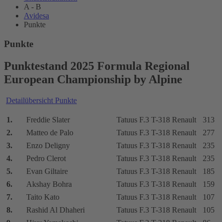
A - B
Avidesa
Punkte
Punkte
Punktestand 2025 Formula Regional
European Championship by Alpine
Detailübersicht Punkte
1.
Freddie Slater
Tatuus F.3 T-318 Renault
313
2.
Matteo de Palo
Tatuus F.3 T-318 Renault
277
3.
Enzo Deligny
Tatuus F.3 T-318 Renault
235
4.
Pedro Clerot
Tatuus F.3 T-318 Renault
235
5.
Evan Giltaire
Tatuus F.3 T-318 Renault
185
6.
Akshay Bohra
Tatuus F.3 T-318 Renault
159
7.
Taito Kato
Tatuus F.3 T-318 Renault
107
8.
Rashid Al Dhaheri
Tatuus F.3 T-318 Renault
105