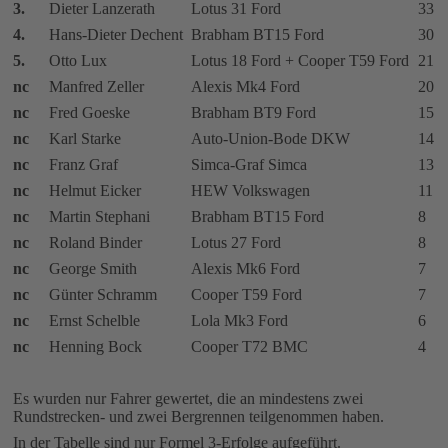
3.
Dieter Lanzerath
Lotus 31 Ford
33
4.
Hans-Dieter Dechent
Brabham BT15 Ford
30
5.
Otto Lux
Lotus 18 Ford + Cooper T59 Ford
21
nc
Manfred Zeller
Alexis Mk4 Ford
20
nc
Fred Goeske
Brabham BT9 Ford
15
nc
Karl Starke
Auto-Union-Bode DKW
14
nc
Franz Graf
Simca-Graf Simca
13
nc
Helmut Eicker
HEW Volkswagen
11
nc
Martin Stephani
Brabham BT15 Ford
8
nc
Roland Binder
Lotus 27 Ford
8
nc
George Smith
Alexis Mk6 Ford
7
nc
Günter Schramm
Cooper T59 Ford
7
nc
Ernst Schelble
Lola Mk3 Ford
6
nc
Henning Bock
Cooper T72 BMC
4
Es wurden nur Fahrer gewertet, die an mindestens zwei
Rundstrecken- und zwei Bergrennen teilgenommen haben.
In der Tabelle sind nur Formel 3-Erfolge aufgeführt.