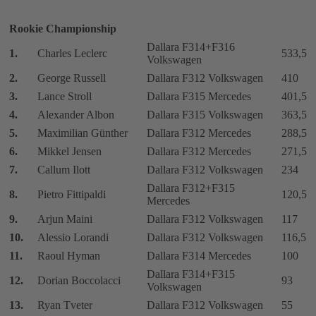
Rookie Championship
Dallara F314+F316
1.
Charles Leclerc
533,5
Volkswagen
2.
George Russell
Dallara F312 Volkswagen
410
3.
Lance Stroll
Dallara F315 Mercedes
401,5
4.
Alexander Albon
Dallara F315 Volkswagen
363,5
5.
Maximilian Günther
Dallara F312 Mercedes
288,5
6.
Mikkel Jensen
Dallara F312 Mercedes
271,5
7.
Callum Ilott
Dallara F312 Volkswagen
234
Dallara F312+F315
8.
Pietro Fittipaldi
120,5
Mercedes
9.
Arjun Maini
Dallara F312 Volkswagen
117
10.
Alessio Lorandi
Dallara F312 Volkswagen
116,5
11.
Raoul Hyman
Dallara F314 Mercedes
100
Dallara F314+F315
12.
Dorian Boccolacci
93
Volkswagen
13.
Ryan Tveter
Dallara F312 Volkswagen
55