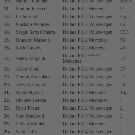
10.
Markus Pommer
Dallara F315 Volkswagen
116,5
11.
Santino Ferrucci
Dallara F312 Mercedes
91
12.
Callum Ilott
Dallara F312 Volkswagen
65,5
13.
Gustavo Menezes
Dallara F312 Volkswagen
65
14.
Sérgio Sette Câmara
Dallara F314 Volkswagen
57,5
15.
Brandon Maïsano
Dallara F312 Mercedes
53
16.
Nick Cassidy
Dallara F312 Mercedes
43
Dallara F312+F315
17.
Pietro Fittipaldi
32
Mercedes
18.
Arjun Maini
Dallara F312 Volkswagen
27
19.
Dorian Boccolacci
Dallara F314 Volkswagen
27
20.
Alessio Lorandi
Dallara F312 Volkswagen
26
21.
Raoul Hyman
Dallara F314 Mercedes
14,5
22.
Michele Beretta
Dallara F312 Mercedes
4
23.
Ryan Tveter
Dallara F312 Volkswagen
2
24.
Sam MacLeod
Dallara F315 Volkswagen
2
25.
Fabian Schiller
Dallara F312 Mercedes
2
26.
Nabil Jeffri
Dallara F314 Volkswagen
2