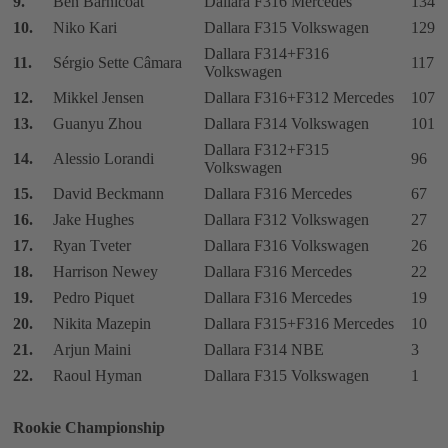
9.
Ben Barnicoat
Dallara F316 Mercedes
134
10.
Niko Kari
Dallara F315 Volkswagen
129
Dallara F314+F316
11.
Sérgio Sette Câmara
117
Volkswagen
12.
Mikkel Jensen
Dallara F316+F312 Mercedes
107
13.
Guanyu Zhou
Dallara F314 Volkswagen
101
Dallara F312+F315
14.
Alessio Lorandi
96
Volkswagen
15.
David Beckmann
Dallara F316 Mercedes
67
16.
Jake Hughes
Dallara F312 Volkswagen
27
17.
Ryan Tveter
Dallara F316 Volkswagen
26
18.
Harrison Newey
Dallara F316 Mercedes
22
19.
Pedro Piquet
Dallara F316 Mercedes
19
20.
Nikita Mazepin
Dallara F315+F316 Mercedes
10
21.
Arjun Maini
Dallara F314 NBE
3
22.
Raoul Hyman
Dallara F315 Volkswagen
1
Rookie Championship