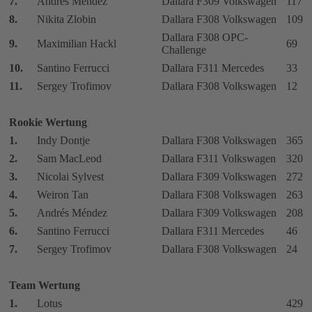
7.
Andrés Méndez
Dallara F309 Volkswagen
117
8.
Nikita Zlobin
Dallara F308 Volkswagen
109
Dallara F308 OPC-
9.
Maximilian Hackl
69
Challenge
10.
Santino Ferrucci
Dallara F311 Mercedes
33
11.
Sergey Trofimov
Dallara F308 Volkswagen
12
Rookie Wertung
1.
Indy Dontje
Dallara F308 Volkswagen
365
2.
Sam MacLeod
Dallara F311 Volkswagen
320
3.
Nicolai Sylvest
Dallara F309 Volkswagen
272
4.
Weiron Tan
Dallara F308 Volkswagen
263
5.
Andrés Méndez
Dallara F309 Volkswagen
208
6.
Santino Ferrucci
Dallara F311 Mercedes
46
7.
Sergey Trofimov
Dallara F308 Volkswagen
24
Team Wertung
1.
Lotus
429