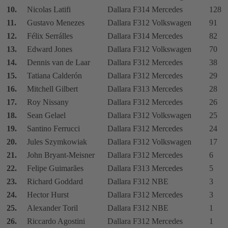
10.
Nicolas Latifi
Dallara F314 Mercedes
128
11.
Gustavo Menezes
Dallara F312 Volkswagen
91
12.
Félix Serrálles
Dallara F314 Mercedes
82
13.
Edward Jones
Dallara F312 Volkswagen
70
14.
Dennis van de Laar
Dallara F312 Mercedes
38
15.
Tatiana Calderón
Dallara F312 Mercedes
29
16.
Mitchell Gilbert
Dallara F313 Mercedes
28
17.
Roy Nissany
Dallara F312 Mercedes
26
18.
Sean Gelael
Dallara F312 Volkswagen
25
19.
Santino Ferrucci
Dallara F312 Mercedes
24
20.
Jules Szymkowiak
Dallara F312 Volkswagen
17
21.
John Bryant-Meisner
Dallara F312 Mercedes
6
22.
Felipe Guimarães
Dallara F313 Mercedes
5
23.
Richard Goddard
Dallara F312 NBE
3
24.
Hector Hurst
Dallara F312 Mercedes
3
25.
Alexander Toril
Dallara F312 NBE
1
26.
Riccardo Agostini
Dallara F312 Mercedes
1