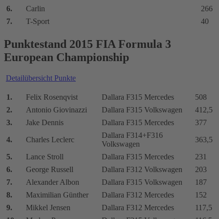
6.
Carlin
266
7.
T-Sport
40
Punktestand 2015 FIA Formula 3
European Championship
Detailübersicht Punkte
1.
Felix Rosenqvist
Dallara F315 Mercedes
508
2.
Antonio Giovinazzi
Dallara F315 Volkswagen
412,5
3.
Jake Dennis
Dallara F315 Mercedes
377
Dallara F314+F316
4.
Charles Leclerc
363,5
Volkswagen
5.
Lance Stroll
Dallara F315 Mercedes
231
6.
George Russell
Dallara F312 Volkswagen
203
7.
Alexander Albon
Dallara F315 Volkswagen
187
8.
Maximilian Günther
Dallara F312 Mercedes
152
9.
Mikkel Jensen
Dallara F312 Mercedes
117,5