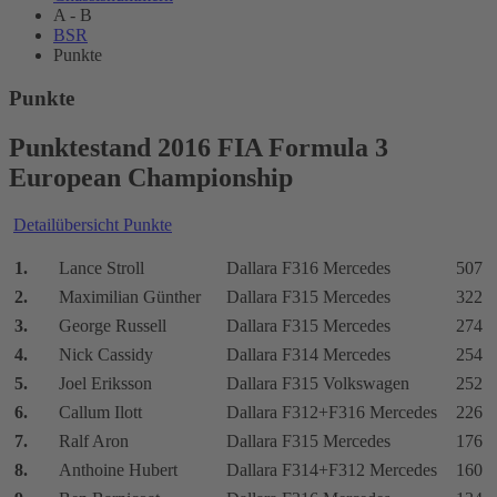
A - B
BSR
Punkte
Punkte
Punktestand 2016 FIA Formula 3
European Championship
Detailübersicht Punkte
1.
Lance Stroll
Dallara F316 Mercedes
507
2.
Maximilian Günther
Dallara F315 Mercedes
322
3.
George Russell
Dallara F315 Mercedes
274
4.
Nick Cassidy
Dallara F314 Mercedes
254
5.
Joel Eriksson
Dallara F315 Volkswagen
252
6.
Callum Ilott
Dallara F312+F316 Mercedes
226
7.
Ralf Aron
Dallara F315 Mercedes
176
8.
Anthoine Hubert
Dallara F314+F312 Mercedes
160