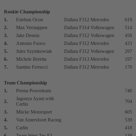
Rookie Championship
1.
Esteban Ocon
Dallara F312 Mercedes
619
2.
Max Verstappen
Dallara F314 Volkswagen
514
3.
Jake Dennis
Dallara F312 Volkswagen
450
4.
Antonio Fuoco
Dallara F312 Mercedes
433
5.
Jules Szymkowiak
Dallara F312 Volkswagen
297
6.
Michele Beretta
Dallara F313 Mercedes
197
7.
Santino Ferrucci
Dallara F312 Mercedes
170
Team Championship
1.
Prema Powerteam
740
Jagonya Ayam with
2.
704
Carlin
3.
Mücke Motorsport
605
4.
Van Amersfoort Racing
539
5.
Carlin
418
6.
Team West-Tec F3
130