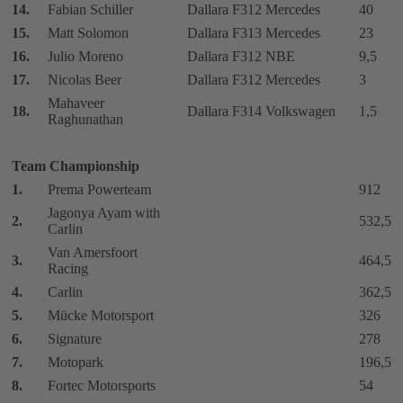
14.
Fabian Schiller
Dallara F312 Mercedes
40
15.
Matt Solomon
Dallara F313 Mercedes
23
16.
Julio Moreno
Dallara F312 NBE
9,5
17.
Nicolas Beer
Dallara F312 Mercedes
3
Mahaveer
18.
Dallara F314 Volkswagen
1,5
Raghunathan
Team Championship
1.
Prema Powerteam
912
Jagonya Ayam with
2.
532,5
Carlin
Van Amersfoort
3.
464,5
Racing
4.
Carlin
362,5
5.
Mücke Motorsport
326
6.
Signature
278
7.
Motopark
196,5
8.
Fortec Motorsports
54