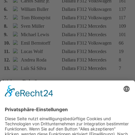
5.
Carlos Sainz jr.
Dallara F312 Volkswagen
161
6.
William Buller
Dallara F312 Volkswagen
137
7.
Tom Blomqvist
Dallara F312 Volkswagen
117
8.
Sven Müller
Dallara F312 Mercedes
109
9.
Michael Lewis
Dallara F312 Mercedes
101
10.
Emil Bernstorff
Dallara F312 Volkswagen
66
11.
Lucas Wolf
Dallara F312 Mercedes
19
12.
Andrea Roda
Dallara F312 Mercedes
8
13.
Luís Sá Silva
Dallara F312 Mercedes
7
Weitere Beiträge …
Punktestand 2013 FIA Formula 3 European Championship
Punktestand 2012 Formula 3 Euro Series
Punktestand 2012 ATS Formel-3-Cup
Punktestand 2013 ATS Formel 3 Cup
1
2