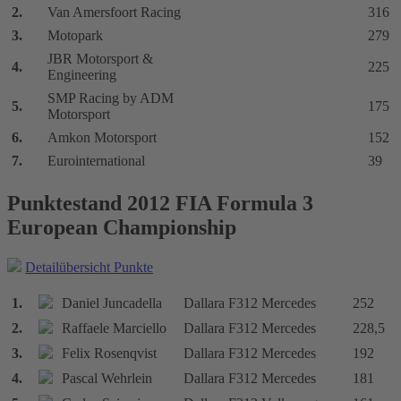
2.
Van Amersfoort Racing
316
3.
Motopark
279
JBR Motorsport &
4.
225
Engineering
SMP Racing by ADM
5.
175
Motorsport
6.
Amkon Motorsport
152
7.
Eurointernational
39
Punktestand 2012 FIA Formula 3
European Championship
Detailübersicht Punkte
1.
Daniel Juncadella
Dallara F312 Mercedes
252
2.
Raffaele Marciello
Dallara F312 Mercedes
228,5
3.
Felix Rosenqvist
Dallara F312 Mercedes
192
4.
Pascal Wehrlein
Dallara F312 Mercedes
181