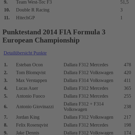
9.
Team West-Tec F3
51,5
10.
Double R Racing
3
11.
HitechGP
1
Punktestand 2014 FIA Formula 3
European Championship
Detailübersicht Punkte
1.
Esteban Ocon
Dallara F312 Mercedes
478
2.
Tom Blomqvist
Dallara F312 Volkswagen
420
3.
Max Verstappen
Dallara F314 Volkswagen
411
4.
Lucas Auer
Dallara F312 Mercedes
365
5.
Antonio Fuoco
Dallara F312 Mercedes
255
Dallara F312 + F314
6.
Antonio Giovinazzi
238
Volkswagen
7.
Jordan King
Dallara F312 Volkswagen
217
8.
Felix Rosenqvist
Dallara F312 Mercedes
198
9.
Jake Dennis
Dallara F312 Volkswagen
174