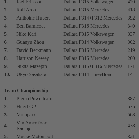
1.
Joel Eriksson
Dallara F315 Volkswagen
470
2.
Ralf Aron
Dallara F315 Mercedes
418
3.
Anthoine Hubert
Dallara F314+F312 Mercedes
392
4.
Ben Barnicoat
Dallara F316 Mercedes
340
5.
Niko Kari
Dallara F315 Volkswagen
337
6.
Guanyu Zhou
Dallara F314 Volkswagen
302
7.
David Beckmann
Dallara F316 Mercedes
219
8.
Harrison Newey
Dallara F316 Mercedes
200
9.
Nikita Mazepin
Dallara F315+F316 Mercedes
171
10.
Ukyo Sasahara
Dallara F314 ThreeBond
14
Team Championship
1.
Prema Powerteam
887
2.
HitechGP
535
3.
Motopark
508
Van Amersfoort
4.
438
Racing
5.
Mücke Motorsport
321