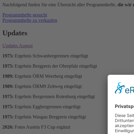
Nachfolgend finden Sie eine Übersicht aller Programmhefte,
die wir
Programmhefte gesucht
Programmhefte zu verkaufen
Updates
Updates August
1975:
Ergebnis Schwanbergrennen eingefügt
1975:
Ergebnis Bergpreis der Oberpfalz eingefügt
1989:
Ergebnis ÖRM Weerberg eingefügt
1989:
Ergebnis ÖRM9 Zeltweg eingefügt
1975:
Ergebnis Bergrennen Rotenburg eingefügt
1975:
Ergebnis Eggbergrennen eingefügt
1975:
Ergebnis Wasgau Bergpreis eingefügt
2026:
Fotos Austria F3 Cup ergänzt