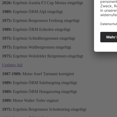
2026:
Ergebnis Austria F3 Cup Monza eingefügt
1989:
Ergebnis ÖRM Alpl eingefügt
1975:
Ergebnis Bergrennen Freiburg eingefügt
1989:
Ergebnis ÖRM Esthofen eingefügt
1975:
Ergebnis Schloßbergrennen eingefügt
1975:
Ergebnis Wallbergrennen eingefügt
1975:
Ergebnis Wolsfelder Bergrennen eingefügt
Updates Juli
1987-1989:
Motor Josef Tarmann korrigiert
1989:
Ergebnis ÖRM Salzburgring eingefügt
1989:
Ergebnis ÖRM Hungaroring eingefügt
1989:
Motor Walter Terler ergänzt
1975:
Ergebnis Bergrennen Schottenring eingefügt