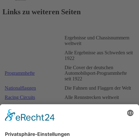
Links zu weiteren Seiten
Ergebnisse und Chassisnummern
weltweit
Alle Ergebnisse aus Schweden seit
1922
Die Cover der deutschen
Programmhefte
Automobilsport-Programmhefte
seit 1922
Nationalflaggen
Die Fahnen und Flaggen der Welt
Racing Circuits
Alle Rennstrecken weltweit
Die offizielle Homepage des
Remus Formel 3 Pokal
Remus Formel 3 Pokal
Umfangreichstes Archiv über
Motorrennsport-Archiv
Straßenrennsport auf ostdeutschen
Jordan
Rennstrecken