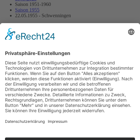
Saison 1951-1960
Saison 1955
22.05.1955 - Schwenningen
22.05.1955 - Schwenningen
Streckenskizze
Programmheft
Starterliste
Alle Ergebnisse:
Nennungsliste
Ergebnis Zeittraining
Original Zeitnahme
Startaufstellung
Original Zeitnahme
Ergebnis Rennen
Original Zeitnahme
Impressum
Datenschutzerklärung
Kontakt