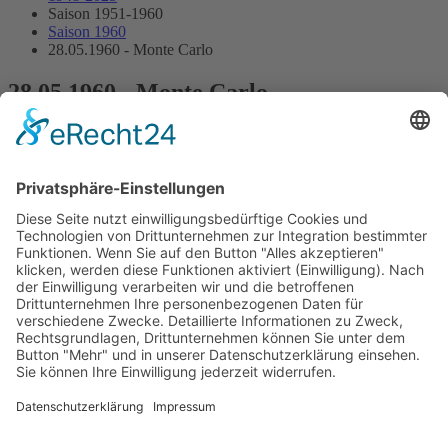
Saison 1951-1960
Saison 1960
28.05.1960 - Monte Carlo
28.05.1960 - Monte Carlo
Streckenskizze
Programmheft
Starterliste
Alle Ergebnisse:
Nennungsliste
Gesamtergebnis Zeittraining 1+2
Original Zeitnahme
Startaufstellung
Original Zeitnahme
Ergebnis Rennen
Original Zeitnahme
Impressum
Datenschutzerklärung