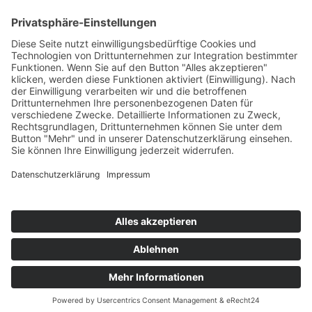
Original
Ergebnis 1.Vorlauf Meisterschaftslauf
Zeitnahme
Nennungsliste 2.Vorlauf
Original
Ergebnis Zeittraining 2.Vorlauf
Zeitnahme
Original
Startaufstellung 2.Vorlauf
Zeitnahme
der 2.Vorlauf und der Endlauf wurden wegen starken Nebels
abgesagt
Impressum
Datenschutzerklärung
Kontakt
Links
Jahrbuch
Sitemap
Cookie-Einstellungen
Copyright © www.formel3guide.com 2001 -
2026