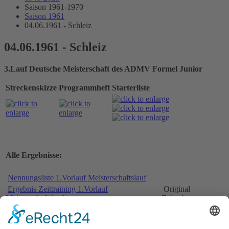
Saison 1961-1970
Saison 1961
04.06.1961 - Schleiz
04.06.1961 - Schleiz
3.Lauf Deutsche Meisterschaft des ADMV Formel Junior
Streckenskizze
Programmheft
Starterliste
Alle Ergebnisse:
Nennungsliste 1.Vorlauf Meisterschaftslauf
Ergebnis Zeittraining 1.Vorlauf
Original
Meisterschaftslauf
Zeitnahme
Original
Startaufstellung 1.Vorlauf Meisterschaftslauf
Zeitnahme