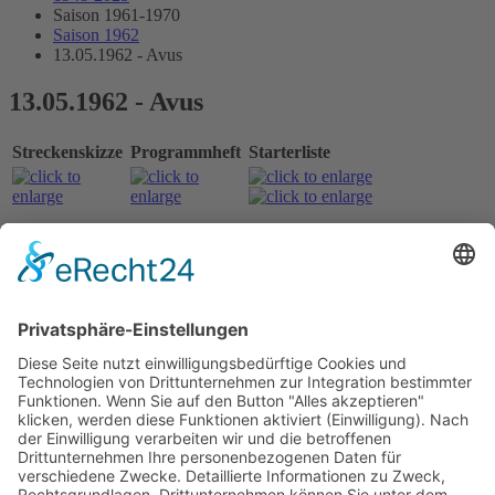
Saison 1961-1970
Saison 1962
13.05.1962 - Avus
13.05.1962 - Avus
Streckenskizze
Programmheft
Starterliste
Alle Ergebnisse:
Nennungsliste Lauf 1
Gesamtergebnis Zeittraining 1+2
Original Zeitnahme
Startaufstellung Lauf 1
Original Zeitnahme
Ergebnis Lauf 1
Original Zeitnahme
Nennungsliste Lauf 2
Startaufstellung Lauf 2
Original Zeitnahme