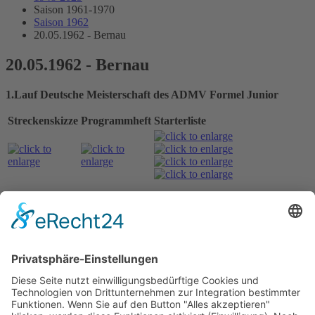
Saison 1961-1970
Saison 1962
20.05.1962 - Bernau
20.05.1962 - Bernau
1.Lauf Deutsche Meisterschaft des ADMV Formel Junior
Streckenskizze
Programmheft
Starterliste
Alle Ergebnisse:
Nennungsliste Meisterschaftslauf
Ergebnis Zeittraining Meisterschaftslauf
Original Zeitnahme
Startaufstellung Meisterschaftslauf
Original Zeitnahme
Ergebnis Rennen Meisterschaftslauf
Original Zeitnahme