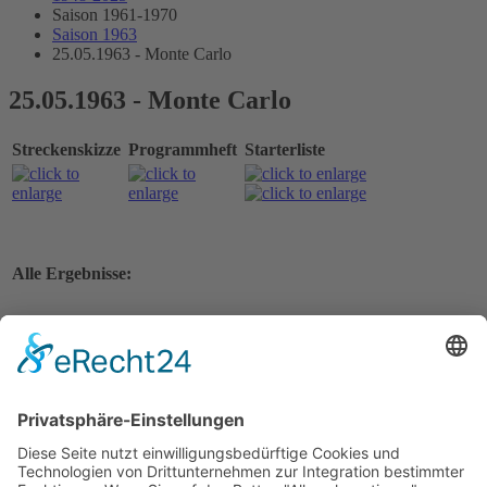
Saison 1961-1970
Saison 1963
25.05.1963 - Monte Carlo
25.05.1963 - Monte Carlo
Streckenskizze
Programmheft
Starterliste
Alle Ergebnisse:
Nennungsliste
Gesamtergebnis Zeittraining 1+2
Original Zeitnahme
Nennungsliste Vorlauf 1
Startaufstellung Vorlauf 1
Original Zeitnahme
Ergebnis Vorlauf 1
Original Zeitnahme