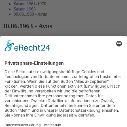
Saison 1961-1970
Saison 1963
30.06.1963 - Avus
30.06.1963 - Avus
3.Lauf Deutsche Formel-Junior-Meisterschaft
Streckenskizze
Programmheft
Starterliste
Alle Ergebnisse:
Nennungsliste
Gesamtergebnis Zeittraining 1+2
Original Zeitnahme
Startaufstellung
Original Zeitnahme
Ergebnis Rennen
Original Zeitnahme