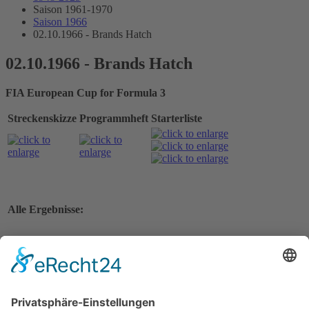
Saison 1961-1970
Saison 1966
02.10.1966 - Brands Hatch
02.10.1966 - Brands Hatch
FIA European Cup for Formula 3
Streckenskizze
Programmheft
Starterliste
Alle Ergebnisse:
Nennungsliste
Ergebnis Zeittraining
Original Zeitnahme
Nennungsliste Vorlauf 1
Startaufstellung Vorlauf 1
Original Zeitnahme