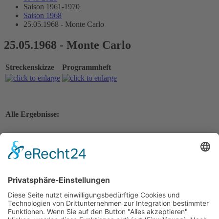
Saison 1961-1970
Saison 1968
25.05.1968 - Monte Carlo
25.05.1968 - Monte Carlo
Streckenskizze
Programmheft
Alle Ergebnisse:
Nennungsliste
Gesamtergebnis Zeittraining 1+2
Original Zeitnahme
Nennungsliste Vorlauf 1
Startaufstellung Vorlauf 1
Original Zeitnahme
Ergebnis Vorlauf 1
Original Zeitnahme
Nennungsliste Vorlauf 2