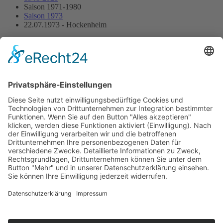
Saison 1971-1980
Saison 1973
22.07.1973 - Hockenheim
22.07.1973 - Hockenheim
Streckenskizze
Programmheft
Starterliste
Alle Ergebnisse:
Nennungsliste
Ergebnis Zeittraining
Original Zeitnahme
Startaufstellung
Original Zeitnahme
Ergebnis Rennen
Original Zeitnahme
Impressum
Datenschutzerklärung
Kontakt