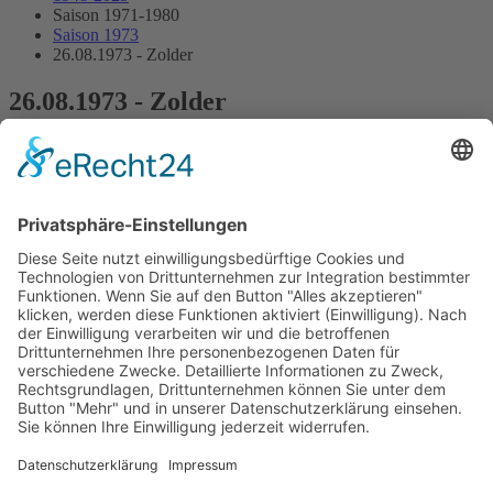
Saison 1971-1980
Saison 1973
26.08.1973 - Zolder
26.08.1973 - Zolder
4.Lauf ADAC-Preis der Formel 3
Streckenskizze
Programmheft
Alle Ergebnisse:
Nennungsliste
Gesamtergebnis Zeittraining 1+2
Original Zeitnahme
Startaufstellung
Original Zeitnahme
Ergebnis Rennen
Original Zeitnahme
Impressum