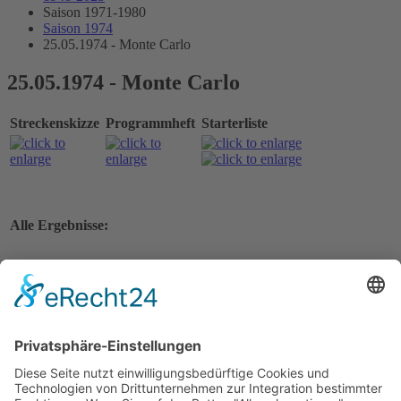
Saison 1971-1980
Saison 1974
25.05.1974 - Monte Carlo
25.05.1974 - Monte Carlo
Streckenskizze
Programmheft
Starterliste
Alle Ergebnisse:
Nennungsliste
Gesamtergebnis Zeittraining 1+2
Original Zeitnahme
Nennungsliste Vorlauf 1
Startaufstellung Vorlauf 1
Original Zeitnahme
Ergebnis Vorlauf 1
Original Zeitnahme