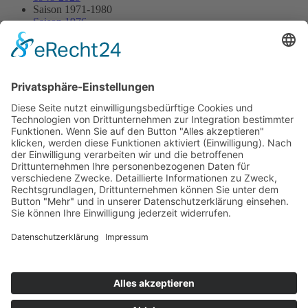
Saison 1971-1980
Saison 1976
16.05.1976 - Schwanberg
16.05.1976 - Schwanberg
Streckenskizze
Programmheft
Starterliste
Alle Ergebnisse:
Nennungsliste
Ergebnis Rennen
Impressum
Datenschutzerklärung
Kontakt
Links
Jahrbuch
Sitemap