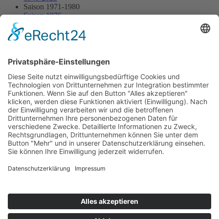
Saison 1971-1980
Saison 1976
20.06.1976 - Eggberg
20.06.1976 - Eggberg
Streckenskizze
Alle Ergebnisse:
Nennungsliste
Ergebnis Rennen
Impressum
Datenschutzerklärung
Kontakt
Links
Jahrbuch
Sitemap