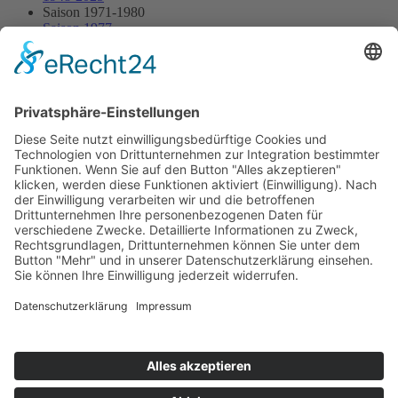
Saison 1971-1980
Saison 1977
21.08.1977 - Schaumburg
21.08.1977 - Schaumburg
Streckenskizze
Programmheft
Starterliste
Alle Ergebnisse:
Nennungsliste
Ergebnis Rennen
Impressum
Datenschutzerklärung
Kontakt
Links
Jahrbuch
Sitemap