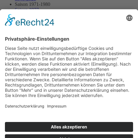
Saison 1971-1980
Saison 1977
25.09.1977 - Auerberg
25.09.1977 - Auerberg
Streckenskizze
Programmheft
Starterliste
Alle Ergebnisse:
Nennungsliste
Ergebnis Rennen
Impressum
Datenschutzerklärung
Kontakt
Links
Jahrbuch
Sitemap