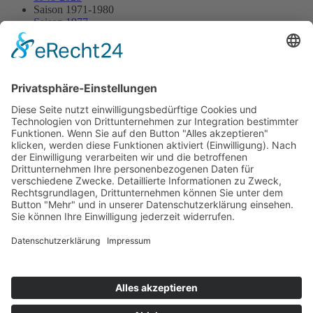
Saison 1971-1980
Saison 1977
28.08.1977 - Hauenstein
28.08.1977 - Hauenstein
Streckenskizze
Programmheft
Starterliste
Alle Ergebnisse:
Nennungsliste
Ergebnis Rennen
Impressum
Datenschutzerklärung
Kontakt
Links
Jahrbuch
Sitemap