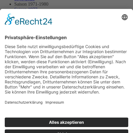
Saison 1971-1980
Saison 1977
28.08.1977 - Ratisbona
28.08.1977 - Ratisbona
Streckenskizze
Programmheft
Starterliste
Alle Ergebnisse:
Nennungsliste
Ergebnis Rennen
Impressum
Datenschutzerklärung
Kontakt
Links
Jahrbuch
Sitemap