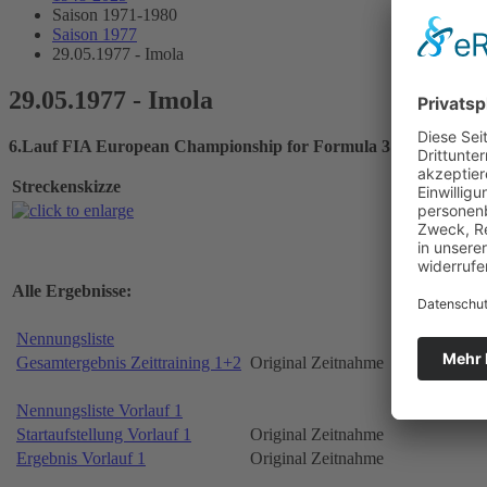
Saison 1971-1980
Saison 1977
29.05.1977 - Imola
29.05.1977 - Imola
6.Lauf FIA European Championship for Formula 3
Streckenskizze
Alle Ergebnisse:
Nennungsliste
Gesamtergebnis Zeittraining 1+2
Original Zeitnahme
Nennungsliste Vorlauf 1
Startaufstellung Vorlauf 1
Original Zeitnahme
Ergebnis Vorlauf 1
Original Zeitnahme