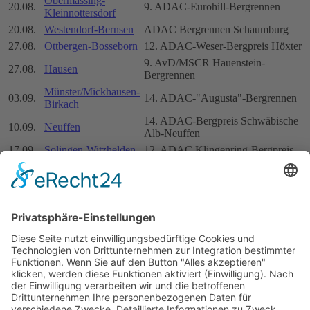
Obermässing-
20.08.
9. ADAC-Eurohill-Bergrennen
Kleinnottersdorf
20.08.
Westendorf-Bernsen
ADAC Bergrennen Schaumburg
27.08.
Ottbergen-Bosseborn
12. ADAC-Weser-Bergpreis Höxter
9. AvD/MSCR Hauenstein-
27.08.
Hausen
Bergrennen
Münster/Mickhausen-
03.09.
14. ADAC-"Augusta"-Bergrennen
Birkach
14. ADAC-Bergpreis Schwäbische
10.09.
Neuffen
Alb-Neuffen
17.09.
Solingen-Witzhelden
12. ADAC Klingenring-Bergpreis
Hohentengen-
11. ADAC-Bergrennen "Kalter
17.09.
Griessen
Wangen"
Nürburgring
23.09.
9. ADAC Bergrennen Nürburgring
Südschleife
24.09.
Bernbeuren
12. ADAC Auerbergrennen
01.10.
Gronau-Prevorst
14. Heilbronner ADAC-Bergpreis
08.10.
Nuttlar-Kallenhardt
14. ADAC Sauerland Bergpreis
15.10.
Klotten-Wirfus
VII. ADAC Eifel-Bergpreis
15.10.
Missen-Wiederhofen
9. ADAC-Bergpreis Oberallgäu
Nürburgring