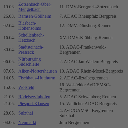
Zotzenbach-Ober-
19.03.
11. DMV-Bergpreis-Zotzenbach
Mengelbach
26.03.
Ramsen-Göllheim
7. ADAC Rheinpfalz Bergpreis
Blasbach-
02.04.
12. DMV-Dünsberg-Rennen
Hohensolms
Schöllenbach-
16.04.
XV. DMV-Krähberg-Rennen
Hetzbach
Stadtsteinach-
13. ADAC-Frankenwald-
30.04.
Presseck
Bergrennen
Nürburgring
06.05.
2. ADAC Jan Wellem Bergpreis
Südschleife
07.05.
Alken-Nörtershausen
10. ADAC Rhein-Mosel-Bergpreis
14.05.
Fischhaus-Hutthurm
2. ADAC-Ilztalbergrennen
16. Wolsfelder AvD/EMSC-
15.05.
Wolsfeld
Bergrennen
21.05.
Rödelsee-Iphofen
5. ADAC Schwanberg Rennen
21.05.
Piesport-Klausen
15. Wittlicher ADAC Bergpreis
4. AvD/GAMSC-Bergrennen
28.05.
Sulzthal
Sulzthal
04.06.
Neumarkt
Jura Bergrennen