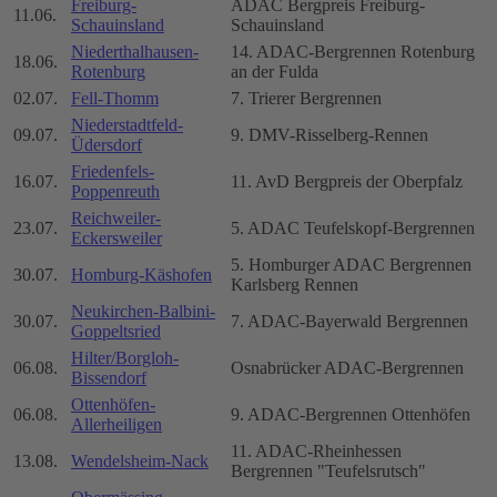
Freiburg-
ADAC Bergpreis Freiburg-
11.06.
Schauinsland
Schauinsland
Niederthalhausen-
14. ADAC-Bergrennen Rotenburg
18.06.
Rotenburg
an der Fulda
02.07.
Fell-Thomm
7. Trierer Bergrennen
Niederstadtfeld-
09.07.
9. DMV-Risselberg-Rennen
Üdersdorf
Friedenfels-
16.07.
11. AvD Bergpreis der Oberpfalz
Poppenreuth
Reichweiler-
23.07.
5. ADAC Teufelskopf-Bergrennen
Eckersweiler
5. Homburger ADAC Bergrennen
30.07.
Homburg-Käshofen
Karlsberg Rennen
Neukirchen-Balbini-
30.07.
7. ADAC-Bayerwald Bergrennen
Goppeltsried
Hilter/Borgloh-
06.08.
Osnabrücker ADAC-Bergrennen
Bissendorf
Ottenhöfen-
06.08.
9. ADAC-Bergrennen Ottenhöfen
Allerheiligen
11. ADAC-Rheinhessen
13.08.
Wendelsheim-Nack
Bergrennen "Teufelsrutsch"