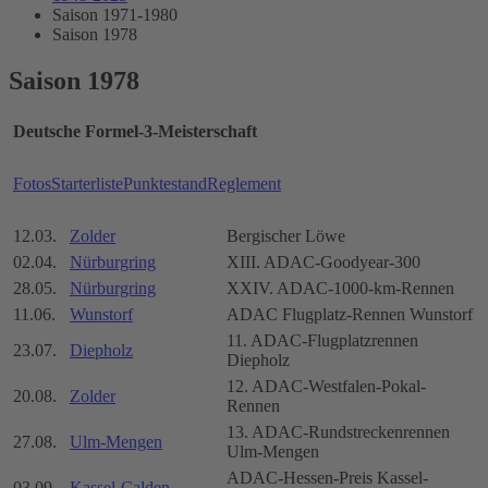
Saison 1971-1980
Saison 1978
Saison 1978
Deutsche Formel-3-Meisterschaft
Fotos
Starterliste
Punktestand
Reglement
12.03.
Zolder
Bergischer Löwe
02.04.
Nürburgring
XIII. ADAC-Goodyear-300
28.05.
Nürburgring
XXIV. ADAC-1000-km-Rennen
11.06.
Wunstorf
ADAC Flugplatz-Rennen Wunstorf
11. ADAC-Flugplatzrennen
23.07.
Diepholz
Diepholz
12. ADAC-Westfalen-Pokal-
20.08.
Zolder
Rennen
13. ADAC-Rundstreckenrennen
27.08.
Ulm-Mengen
Ulm-Mengen
ADAC-Hessen-Preis Kassel-
03.09.
Kassel-Calden