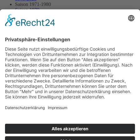
Saison 1971-1980
Saison 1979
05.08.1979 - Ratisbona
05.08.1979 - Ratisbona
Streckenskizze
Programmheft
Starterliste
Alle Ergebnisse:
Nennungsliste
Ergebnis Rennen
Impressum
Datenschutzerklärung
Kontakt
Links
Jahrbuch
Sitemap