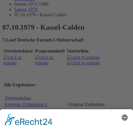
Saison 1971-1980
Saison 1979
07.10.1979 - Kassel-Calden
07.10.1979 - Kassel-Calden
7.Lauf Deutsche Formel-3-Meisterschaft
Streckenskizze
Programmheft
Starterliste
Alle Ergebnisse:
Nennungsliste
Ergebnis Zeittraining 1
Original Zeitnahme
Ergebnis Zeittraining 2
Gesamtergebnis Zeittraining 1+2
Original Zeitnahme
Nennungsliste Vorlauf 1