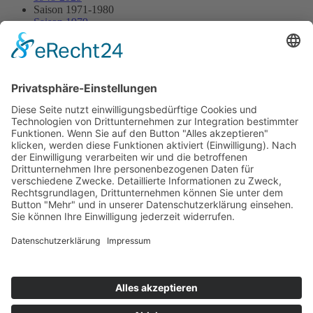
Saison 1971-1980
Saison 1979
16.09.1979 - Eurohill
16.09.1979 - Eurohill
Streckenskizze
Programmheft
Starterliste
Alle Ergebnisse:
Nennungsliste
Ergebnis Rennen
Impressum
Datenschutzerklärung
Kontakt
Links
Jahrbuch
Sitemap