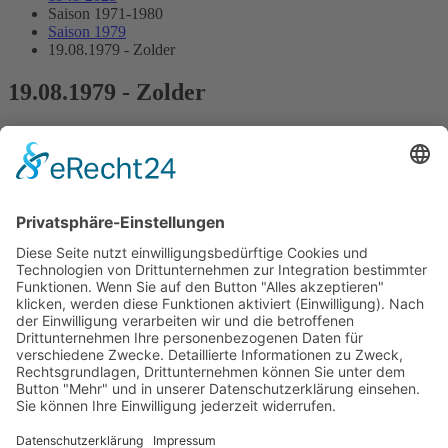
Saison 1971-1980
Saison 1979
19.08.1979 - Zolder
19.08.1979 - Zolder
5.Lauf Deutsche Formel-3-Meisterschaft
Streckenskizze
Programmheft
Starterliste
Alle Ergebnisse:
Nennungsliste
Ergebnis Zeittraining
Original Zeitnahme
Startaufstellung
Original Zeitnahme
Ergebnis Rennen
Original Zeitnahme