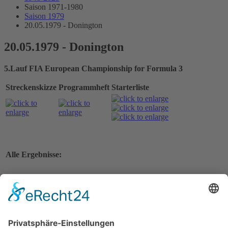
Saison 1971-1980
Saison 1979
20.05.1979 - Donington
20.05.1979 - Donington
5.Lauf FIA European Championship for Formula 3
Streckenskizze
Programmheft
Starterliste
Alle Ergebnisse:
Nennungsliste
Gesamtergebnis Zeittraining 1+2
Original Zeitnahme
Nennungsliste Vorlauf 1
Startaufstellung Vorlauf 1
Original Zeitnahme