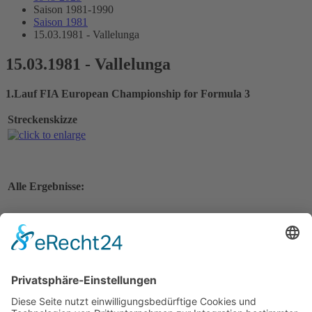
Saison 1981-1990
Saison 1981
15.03.1981 - Vallelunga
15.03.1981 - Vallelunga
1.Lauf FIA European Championship for Formula 3
Streckenskizze
Alle Ergebnisse:
Nennungsliste
Gesamtergebnis Zeittraining 1+2
Original Zeitnahme
Nennungsliste Vorlauf 1
Startaufstellung Vorlauf 1
Original Zeitnahme
Ergebnis Vorlauf 1
Original Zeitnahme