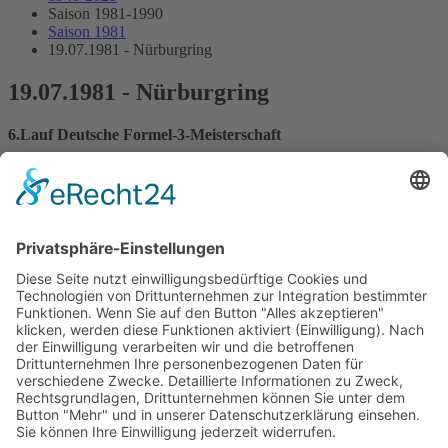
Saison 1981-1990
Saison 1981
19.07.1981 - Nürburgring
19.07.1981 - Nürburgring
6.Lauf Deutsche Formel-3-Meisterschaft
Streckenskizze
Programmheft
Starterliste
Alle Ergebnisse:
Nennungsliste
Ergebnis Zeittraining 1
Original Zeitnahme
Ergebnis Zeittraining 2
Gesamtergebnis Zeittraining 1+2
Original Zeitnahme
Startaufstellung
Original Zeitnahme
Ergebnis Rennen
Original Zeitnahme