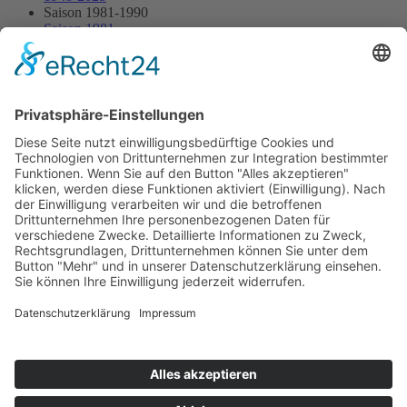
Saison 1981-1990
Saison 1981
21.06.1981 - Edelstein
21.06.1981 - Edelstein
Streckenskizze
Programmheft
Starterliste
Alle Ergebnisse:
Nennungsliste
Ergebnis Rennen
Impressum
Datenschutzerklärung
Kontakt
Links
Jahrbuch
Sitemap