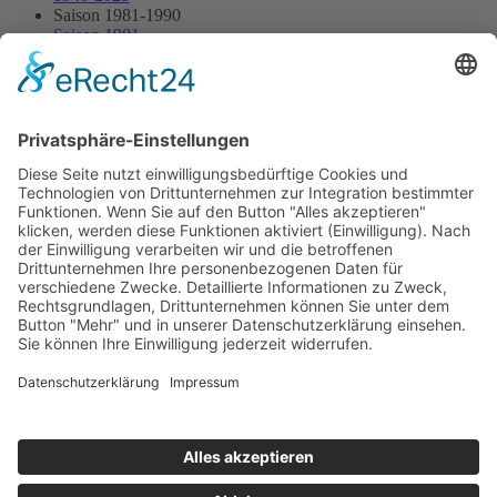
Saison 1981-1990
Saison 1981
30.08.1981 - Höxter
30.08.1981 - Höxter
Streckenskizze
Programmheft
Starterliste
Alle Ergebnisse:
Nennungsliste
Ergebnis Rennen
Impressum
Datenschutzerklärung
Kontakt
Links
Jahrbuch
Sitemap