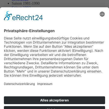
Saison 1981-1990
Saison 1982
10.10.1982 - Dünsberg
10.10.1982 - Dünsberg
Streckenskizze
Programmheft
Starterliste
Alle Ergebnisse:
Nennungsliste
Ergebnis Rennen
Impressum
Datenschutzerklärung
Kontakt
Links
Jahrbuch
Sitemap