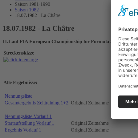
Saison 1981-1990
Saison 1982
18.07.1982 - La Châtre
18.07.1982 - La Châtre
11.Lauf FIA European Championship for Formula 3
Streckenskizze
Alle Ergebnisse:
Nennungsliste
Gesamtergebnis Zeittraining 1+2
Original Zeitnahme
Nennungsliste Vorlauf 1
Startaufstellung Vorlauf 1
Original Zeitnahme
Ergebnis Vorlauf 1
Original Zeitnahme