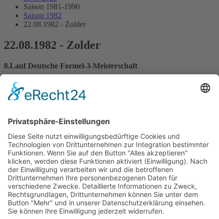
Saison 1981-1990
Saison 1982
22.08.1982 - Zolder
22.08.1982 - Zolder
8.Lauf Deutsche Formel-3-Meisterschaft
Streckenskizze
Programmheft
Starterliste
Alle Ergebnisse:
Nennungsliste
Ergebnis Zeittraining 1
Original Zeitnahme
Ergebnis Zeittraining 2
Original Zeitnahme
Gesamtergebnis Zeittraining 1+2
Original Zeitnahme
Startaufstellung
Original Zeitnahme
Ergebnis Rennen
Original Zeitnahme