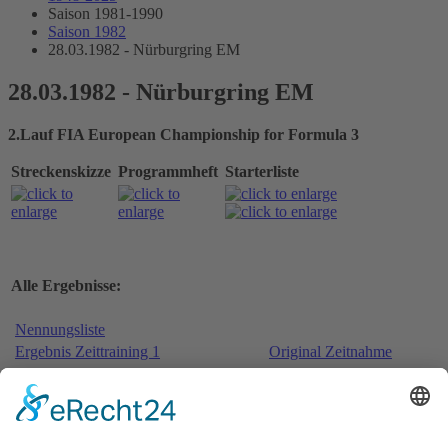
Saison 1981-1990
Saison 1982
28.03.1982 - Nürburgring EM
28.03.1982 - Nürburgring EM
2.Lauf FIA European Championship for Formula 3
Streckenskizze
Programmheft
Starterliste
Alle Ergebnisse:
Nennungsliste
Ergebnis Zeittraining 1
Original Zeitnahme
Ergebnis Zeittraining 2
Gesamtergebnis Zeittraining 1+2
Original Zeitnahme
Nennungsliste Qualifikationsrennen 1