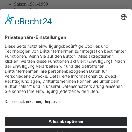
Saison 1981-1990
Saison 1983
28.08.1983 - Ottenhöfen
28.08.1983 - Ottenhöfen
Streckenskizze
Programmheft
Starterliste
Alle Ergebnisse:
Nennungsliste
Ergebnis Rennen
Impressum
Datenschutzerklärung
Kontakt
Links
Jahrbuch
Sitemap