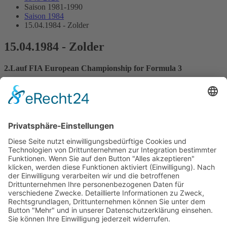
Saison 1981-1990
Saison 1984
15.04.1984 - Zolder
15.04.1984 - Zolder
2.Lauf FIA European Championship for Formula 3
Streckenskizze
Programmheft
Starterliste
Alle Ergebnisse:
Nennungsliste
Ergebnis Zeittraining 1
Original Zeitnahme
Ergebnis Zeittraining 2
Original Zeitnahme
Gesamtergebnis Zeittraining 1+2
Original Zeitnahme
Startaufstellung
Original Zeitnahme
Ergebnis Rennen
Original Zeitnahme