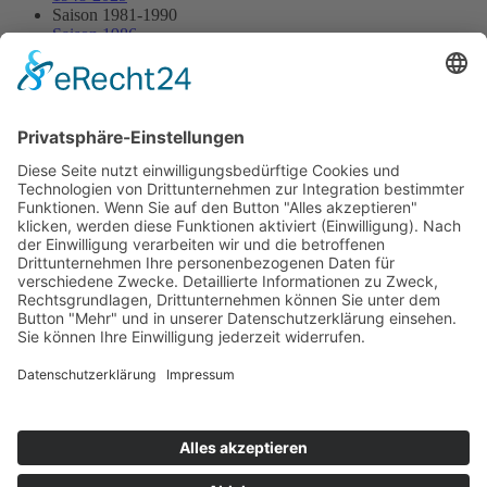
Saison 1981-1990
Saison 1986
17.08.1986 - Osnabrück
17.08.1986 - Osnabrück
Streckenskizze
Programmheft
Starterliste
Alle Ergebnisse:
Nennungsliste
Ergebnis Rennen
Impressum
Datenschutzerklärung
Kontakt
Links
Jahrbuch
Sitemap