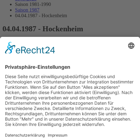
Saison 1981-1990
Saison 1987
04.04.1987 - Hockenheim
04.04.1987 - Hockenheim
Streckenskizze
Programmheft
Starterliste
Alle Ergebnisse:
Nennungsliste
Ergebnis Zeittraining 1
Original Zeitnahme
Ergebnis Zeittraining 2
Gesamtergebnis Zeittraining 1+2
Original Zeitnahme
Startaufstellung
Ergebnis Rennen
Original Zeitnahme
Impressum