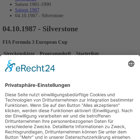
Saison 1981-1990
Saison 1987
04.10.1987 - Silverstone
04.10.1987 - Silverstone
FIA Formula 3 European Cup
Streckenskizze
Programmheft
Starterliste
Alle Ergebnisse:
Nennungsliste
Ergebnis Zeittraining 1
Original Zeitnahme
Ergebnis Zeittraining 2
Gesamtergebnis Zeittraining 1+2
Original Zeitnahme
Ergebnis Warm Up
Startaufstellung
Ergebnis Rennen
Original Zeitnahme