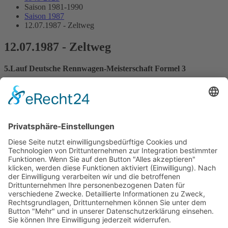
Saison 1981-1990
Saison 1987
12.07.1987 - Zeltweg
12.07.1987 - Zeltweg
5.Lauf Deutsche Rennwagen-Meisterschaft Formel 3
Streckenskizze
Programmheft
Starterliste
Alle Ergebnisse:
Nennungsliste
Ergebnis Zeittraining 1
Original Zeitnahme
Ergebnis Zeittraining 2
Gesamtergebnis Zeittraining 1+2
Original Zeitnahme
Startaufstellung
Ergebnis Rennen
Original Zeitnahme