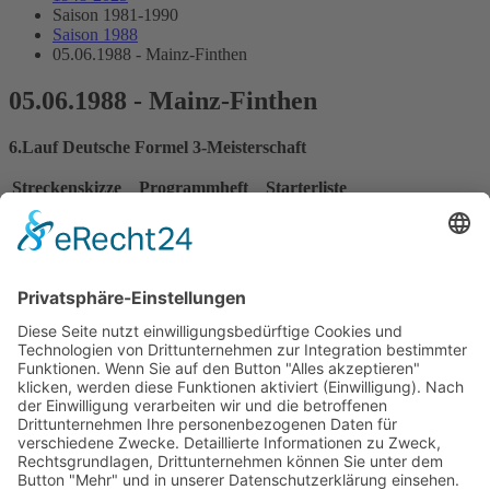
Saison 1981-1990
Saison 1988
05.06.1988 - Mainz-Finthen
05.06.1988 - Mainz-Finthen
6.Lauf Deutsche Formel 3-Meisterschaft
Streckenskizze
Programmheft
Starterliste
Alle Ergebnisse:
Nennungsliste
Ergebnis Zeittraining 1
Original Zeitnahme
Ergebnis Zeittraining 2
Gesamtergebnis Zeittraining 1+2
Original Zeitnahme
Ergebnis Warm Up
Startaufstellung
Ergebnis Rennen
Original Zeitnahme