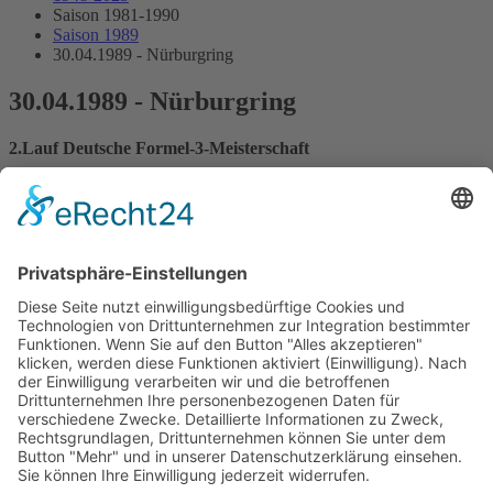
Saison 1981-1990
Saison 1989
30.04.1989 - Nürburgring
30.04.1989 - Nürburgring
2.Lauf Deutsche Formel-3-Meisterschaft
Streckenskizze
Programmheft
Starterliste
Alle Ergebnisse:
Nennungsliste
Ergebnis Zeittraining 1
Original Zeitnahme
Ergebnis Zeittraining 2
Gesamtergebnis Zeittraining 1+2
Original Zeitnahme
Startaufstellung
Ergebnis Rennen
Original Zeitnahme