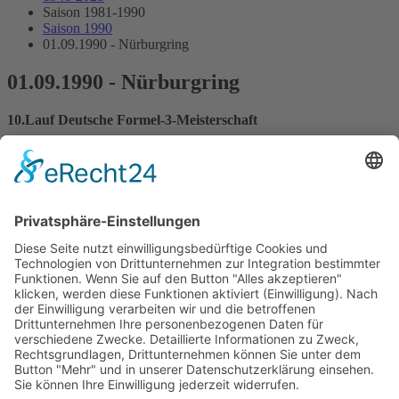
Saison 1981-1990
Saison 1990
01.09.1990 - Nürburgring
01.09.1990 - Nürburgring
10.Lauf Deutsche Formel-3-Meisterschaft
Streckenskizze
Programmheft
Starterliste
Alle Ergebnisse:
Nennungsliste
Ergebnis Zeittraining 1
Original Zeitnahme
Ergebnis Zeittraining 2
Gesamtergebnis Zeittraining 1+2
Original Zeitnahme
Startaufstellung
Ergebnis Rennen
Original Zeitnahme