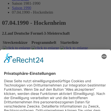
Saison 1981-1990
Saison 1990
07.04.1990 - Hockenheim
07.04.1990 - Hockenheim
2.Lauf Deutsche Formel-3-Meisterschaft
Streckenskizze
Programmheft
Starterliste
Alle Ergebnisse:
Nennungsliste
Ergebnis freies Training
Ergebnis Zeittraining 1
Original Zeitnahme
Ergebnis Zeittraining 2
Gesamtergebnis Zeittraining 1+2
Original Zeitnahme
Ergebnis Warm Up
Startaufstellung