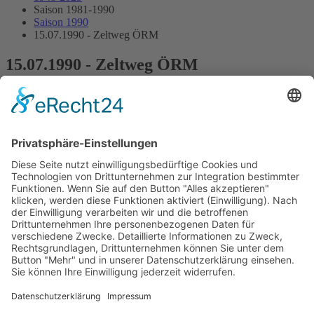
Saison 1981-1990
Saison 1990
15.07.1990 - Zeltweg ÖRM
15.07.1990 - Zeltweg ÖRM
6.Lauf Österreichische Rennwagen Meisterschaft
Streckenskizze
Programmheft
Starterliste
Alle Ergebnisse:
Nennungsliste
Ergebnis Zeittraining
Startaufstellung
Ergebnis Rennen
Impressum