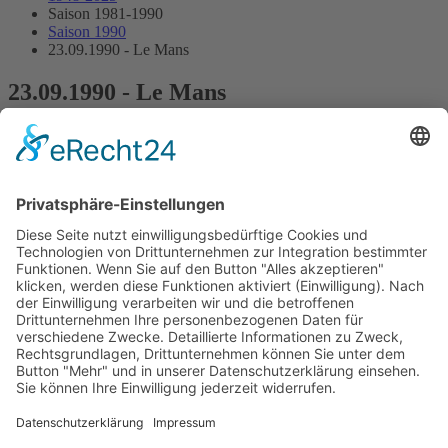
Saison 1981-1990
Saison 1990
23.09.1990 - Le Mans
23.09.1990 - Le Mans
Coupe d´Europe FIA de Formule 3
Streckenskizze
Programmheft
Alle Ergebnisse:
Nennungsliste
Ergebnis Zeittraining
Original Zeitnahme
Startaufstellung
Ergebnis Rennen
Original Zeitnahme
Impressum