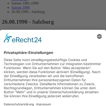
Saison 1981-1990
Saison 1990
26.08.1990 - Salzburg
26.08.1990 - Salzburg
7.Lauf Österreichische Rennwagen Meisterschaft
Streckenskizze
Programmheft
Starterliste
Alle Ergebnisse:
Nennungsliste
Ergebnis Zeittraining
Original Zeitnahme
Startaufstellung
Ergebnis Rennen
Original Zeitnahme